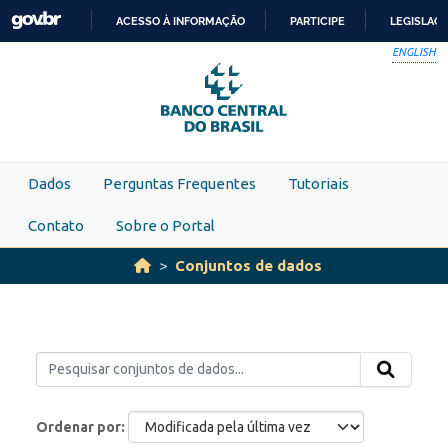
Skip to main content
ACESSO À INFORMAÇÃO
PARTICIPE
LEGISLAÇ
IR
ENGLISH
PARA
O
CONTEÚDO
Dados
Perguntas Frequentes
Tutoriais
Contato
Sobre o Portal
Conjuntos de dados
Ordenar por