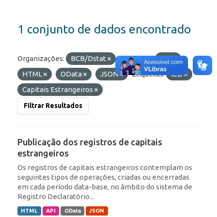
1 conjunto de dados encontrado
Organizações:
BCB/Dstat
Formatos:
API
HTML
OData
JSON
Etiquetas:
IED
Capitais Estrangeiros
Filtrar Resultados
Publicação dos registros de capitais
estrangeiros
Os registros de capitais estrangeiros contemplam os
seguintes tipos de operações, criadas ou encerradas
em cada período data-base, no âmbito do sistema de
Registro Declaratório...
HTML
API
OData
JSON