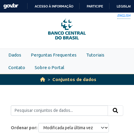
Skip to main content
ACESSO À INFORMAÇÃO
PARTICIPE
LEGISLAÇ
IR
ENGLISH
PARA
O
CONTEÚDO
Dados
Perguntas Frequentes
Tutoriais
Contato
Sobre o Portal
Conjuntos de dados
Ordenar por