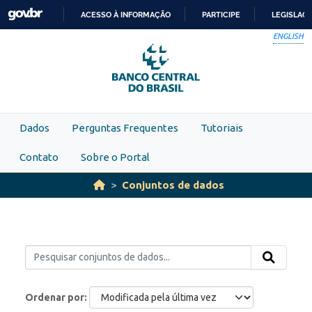
Skip to main content
ACESSO À INFORMAÇÃO
PARTICIPE
LEGISLAÇ
IR
ENGLISH
PARA
O
CONTEÚDO
Dados
Perguntas Frequentes
Tutoriais
Contato
Sobre o Portal
Conjuntos de dados
Ordenar por