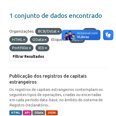
1 conjunto de dados encontrado
Organizações:
BCB/Dstat
Formatos:
API
HTML
OData
Etiquetas:
RDE
Portfólio
IED
Filtrar Resultados
Publicação dos registros de capitais
estrangeiros
Os registros de capitais estrangeiros contemplam os
seguintes tipos de operações, criadas ou encerradas
em cada período data-base, no âmbito do sistema de
Registro Declaratório...
HTML
API
OData
JSON