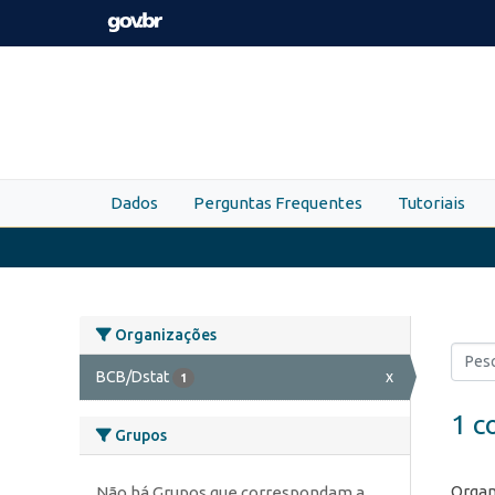
Skip to main content
Dados
Perguntas Frequentes
Tutoriais
Organizações
BCB/Dstat
x
1
1 c
Grupos
Organ
Não há Grupos que correspondam a