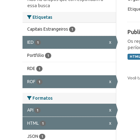
essa busca
Etiqu
Etiquetas
Capitais Estrangeiros
1
Publ
Os re
IED
x
1
perío
Portfólio
1
HTM
RDE
1
Você t
ROF
x
1
Formatos
API
x
1
HTML
x
1
JSON
1