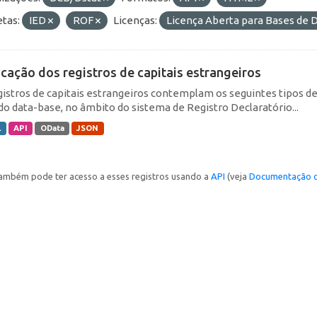
etas:
IED
ROF
Licenças:
Licença Aberta para Bases d
icação dos registros de capitais estrangeiros
gistros de capitais estrangeiros contemplam os seguintes tipos d
do data-base, no âmbito do sistema de Registro Declaratório...
L
API
OData
JSON
ambém pode ter acesso a esses registros usando a
API
(veja
Documentação d