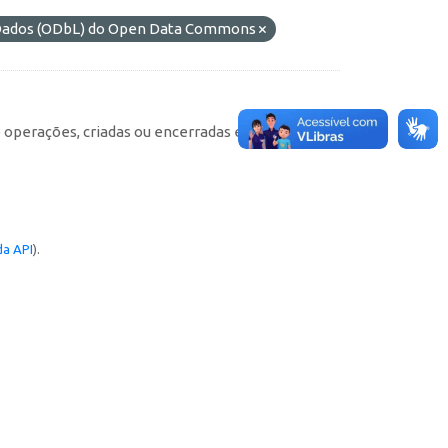
e Dados (ODbL) do Open Data Commons
e operações, criadas ou encerradas em cada
a API
).