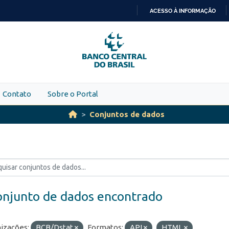
ACESSO À INFORMAÇÃO
IR
PARA
O
CONTEÚDO
Contato
Sobre o Portal
Conjuntos de dados
onjunto de dados encontrado
izações:
BCB/Dstat
Formatos:
API
HTML