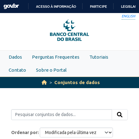
Skip to main content
ACESSO À INFORMAÇÃO
PARTICIPE
LEGISLAÇ
IR
ENGLISH
PARA
O
CONTEÚDO
Dados
Perguntas Frequentes
Tutoriais
Contato
Sobre o Portal
Conjuntos de dados
Ordenar por