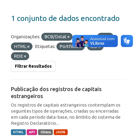
1 conjunto de dados encontrado
Organizações:
BCB/Dstat
Formatos:
API
HTML
Etiquetas:
Portfólio
IED
RDE
Filtrar Resultados
Publicação dos registros de capitais
estrangeiros
Os registros de capitais estrangeiros contemplam os
seguintes tipos de operações, criadas ou encerradas
em cada período data-base, no âmbito do sistema de
Registro Declaratório...
HTML
API
OData
JSON