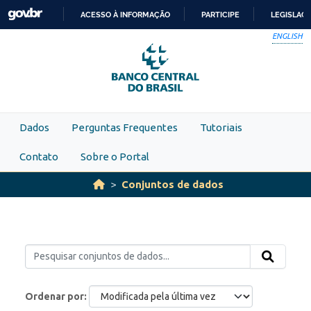
Skip to main content
ACESSO À INFORMAÇÃO
PARTICIPE
LEGISLAÇ
IR
ENGLISH
PARA
O
CONTEÚDO
Dados
Perguntas Frequentes
Tutoriais
Contato
Sobre o Portal
Conjuntos de dados
Ordenar por