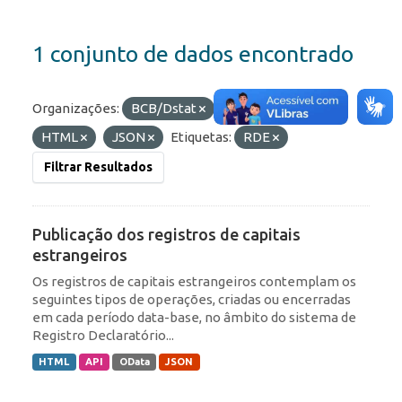
1 conjunto de dados encontrado
Organizações:
BCB/Dstat
Formatos:
API
HTML
JSON
Etiquetas:
RDE
Filtrar Resultados
Publicação dos registros de capitais
estrangeiros
Os registros de capitais estrangeiros contemplam os
seguintes tipos de operações, criadas ou encerradas
em cada período data-base, no âmbito do sistema de
Registro Declaratório...
HTML
API
OData
JSON