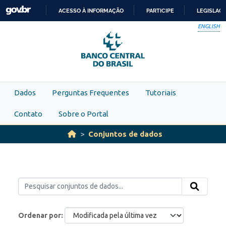
Skip to main content
ACESSO À INFORMAÇÃO
PARTICIPE
LEGISLAÇ
IR
ENGLISH
PARA
O
CONTEÚDO
Dados
Perguntas Frequentes
Tutoriais
Contato
Sobre o Portal
Conjuntos de dados
Ordenar por