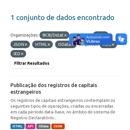
1 conjunto de dados encontrado
Organizações:
BCB/Dstat
Formatos:
API
JSON
HTML
OData
Etiquetas:
RDE
IED
Filtrar Resultados
Publicação dos registros de capitais
estrangeiros
Os registros de capitais estrangeiros contemplam os
seguintes tipos de operações, criadas ou encerradas
em cada período data-base, no âmbito do sistema de
Registro Declaratório...
HTML
API
OData
JSON