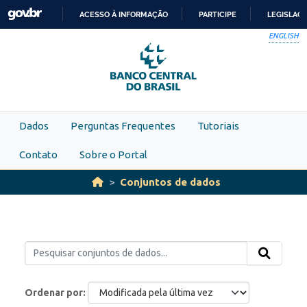
Skip to main content
ACESSO À INFORMAÇÃO
PARTICIPE
LEGISLAÇ
IR
ENGLISH
PARA
O
CONTEÚDO
Dados
Perguntas Frequentes
Tutoriais
Contato
Sobre o Portal
Conjuntos de dados
Ordenar por