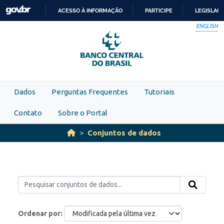
Skip to main content
ACESSO À INFORMAÇÃO
PARTICIPE
LEGISLAÇ
IR
ENGLISH
PARA
O
CONTEÚDO
Dados
Perguntas Frequentes
Tutoriais
Contato
Sobre o Portal
Conjuntos de dados
Ordenar por