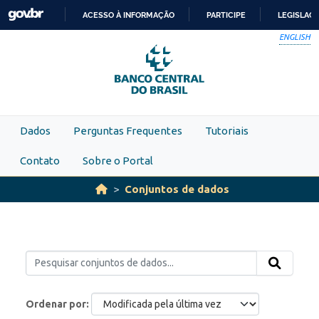
Skip to main content
ACESSO À INFORMAÇÃO
PARTICIPE
LEGISLAÇ
IR
ENGLISH
PARA
O
CONTEÚDO
Dados
Perguntas Frequentes
Tutoriais
Contato
Sobre o Portal
Conjuntos de dados
Ordenar por