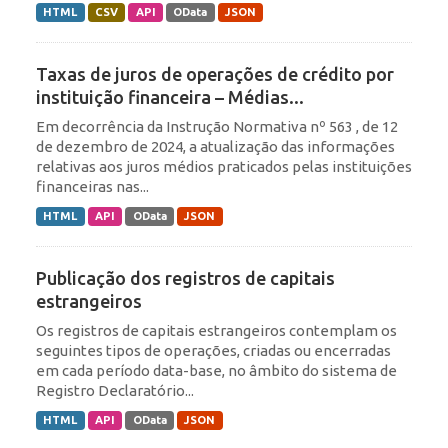
HTML
CSV
API
OData
JSON
Taxas de juros de operações de crédito por
instituição financeira – Médias...
Em decorrência da Instrução Normativa nº 563 , de 12
de dezembro de 2024, a atualização das informações
relativas aos juros médios praticados pelas instituições
financeiras nas...
HTML
API
OData
JSON
Publicação dos registros de capitais
estrangeiros
Os registros de capitais estrangeiros contemplam os
seguintes tipos de operações, criadas ou encerradas
em cada período data-base, no âmbito do sistema de
Registro Declaratório...
HTML
API
OData
JSON