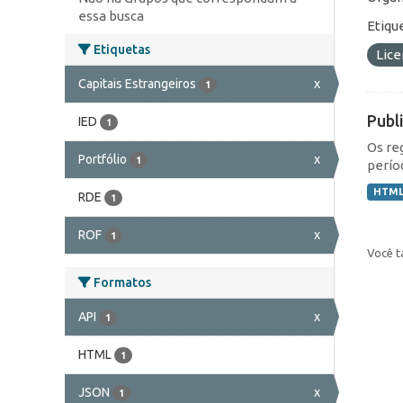
essa busca
Etiqu
Etiquetas
Lic
Capitais Estrangeiros
x
1
Publ
IED
1
Os re
Portfólio
x
1
perío
HTM
RDE
1
ROF
x
1
Você t
Formatos
API
x
1
HTML
1
JSON
x
1