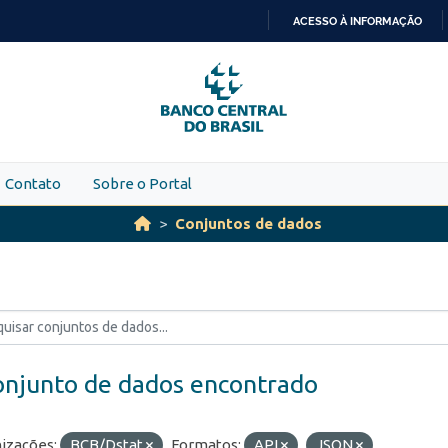
ACESSO À INFORMAÇÃO
IR
PARA
O
CONTEÚDO
Contato
Sobre o Portal
Conjuntos de dados
onjunto de dados encontrado
izações:
BCB/Dstat
Formatos:
API
JSON