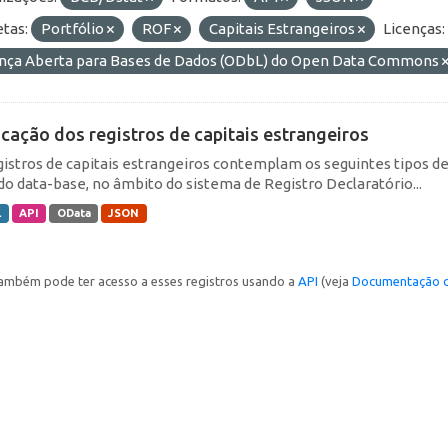
etas:
Portfólio
ROF
Capitais Estrangeiros
Licenças:
ença Aberta para Bases de Dados (ODbL) do Open Data Commons
icação dos registros de capitais estrangeiros
gistros de capitais estrangeiros contemplam os seguintes tipos d
do data-base, no âmbito do sistema de Registro Declaratório...
L
API
OData
JSON
ambém pode ter acesso a esses registros usando a
API
(veja
Documentação d