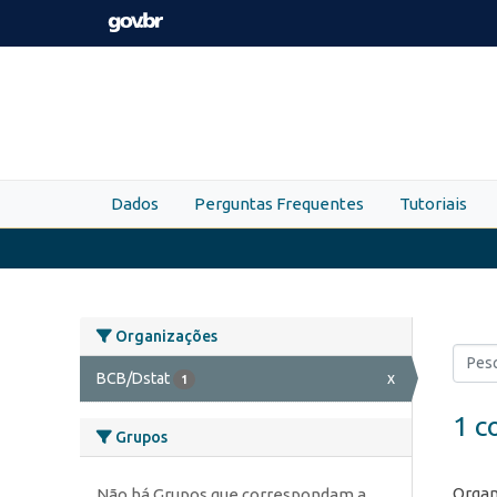
Skip to main content
Dados
Perguntas Frequentes
Tutoriais
Organizações
BCB/Dstat
x
1
1 c
Grupos
Organ
Não há Grupos que correspondam a