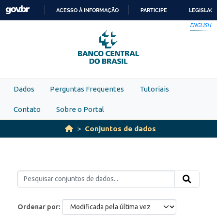
Skip to main content
ACESSO À INFORMAÇÃO
PARTICIPE
LEGISLAÇ
IR
ENGLISH
PARA
O
CONTEÚDO
Dados
Perguntas Frequentes
Tutoriais
Contato
Sobre o Portal
Conjuntos de dados
Ordenar por