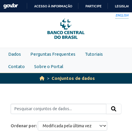
Skip to main content
ACESSO À INFORMAÇÃO
PARTICIPE
LEGISLAÇ
IR
ENGLISH
PARA
O
CONTEÚDO
Dados
Perguntas Frequentes
Tutoriais
Contato
Sobre o Portal
Conjuntos de dados
Ordenar por