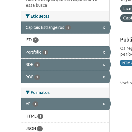
essa busca
Lic
Etiquetas
Capi
Capitais Estrangeiros
x
1
Publ
IED
1
Os re
Portfólio
x
1
perío
HTM
RDE
x
1
ROF
x
1
Você t
Formatos
API
x
1
HTML
1
JSON
1