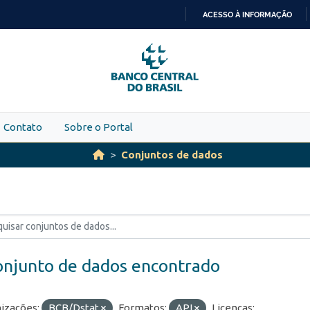
ACESSO À INFORMAÇÃO
IR
PARA
O
CONTEÚDO
Contato
Sobre o Portal
Conjuntos de dados
onjunto de dados encontrado
izações:
BCB/Dstat
Formatos:
API
Licenças: