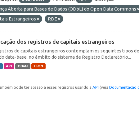
ença Aberta para Bases de Dados (ODbL) do Open Data Commons
tais Estrangeiros
RDE
icação dos registros de capitais estrangeiros
gistros de capitais estrangeiros contemplam os seguintes tipos d
do data-base, no âmbito do sistema de Registro Declaratório...
L
API
OData
JSON
ambém pode ter acesso a esses registros usando a
API
(veja
Documentação d