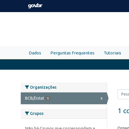
Skip to main content
Dados
Perguntas Frequentes
Tutoriais
Organizações
BCB/Dstat
x
1
1 c
Grupos
Organ
Não há Grupos que correspondam a