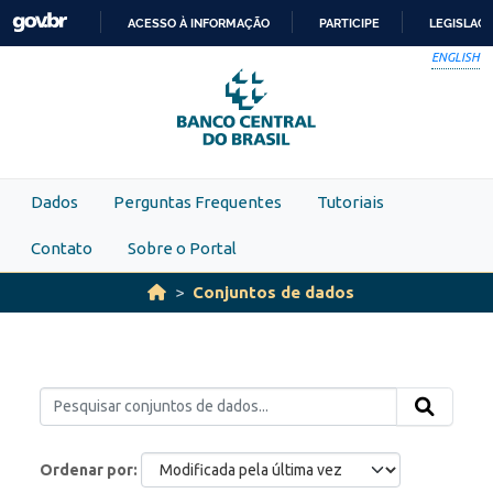
Skip to main content
ACESSO À INFORMAÇÃO
PARTICIPE
LEGISLAÇ
IR
ENGLISH
PARA
O
CONTEÚDO
Dados
Perguntas Frequentes
Tutoriais
Contato
Sobre o Portal
Conjuntos de dados
Ordenar por