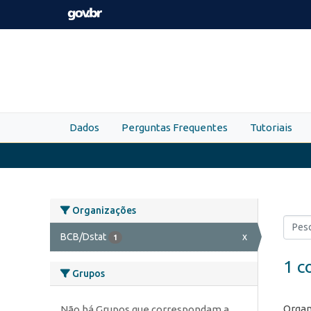
Skip to main content
Dados
Perguntas Frequentes
Tutoriais
Organizações
BCB/Dstat
x
1
1 c
Grupos
Organ
Não há Grupos que correspondam a