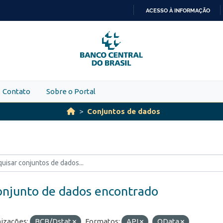
ACESSO À INFORMAÇÃO
IR
PARA
O
CONTEÚDO
Contato
Sobre o Portal
Conjuntos de dados
onjunto de dados encontrado
izações:
BCB/Dstat
Formatos:
API
OData