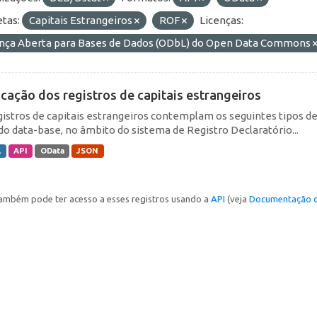
etas:
Capitais Estrangeiros
ROF
Licenças:
ença Aberta para Bases de Dados (ODbL) do Open Data Commons
icação dos registros de capitais estrangeiros
gistros de capitais estrangeiros contemplam os seguintes tipos d
do data-base, no âmbito do sistema de Registro Declaratório...
L
API
OData
JSON
ambém pode ter acesso a esses registros usando a
API
(veja
Documentação d