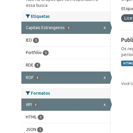
essa busca
Etiqu
Etiquetas
Lic
Capitais Estrangeiros
x
1
Publ
IED
1
Os re
Portfólio
1
perío
HTM
RDE
1
ROF
x
1
Você t
Formatos
API
x
1
HTML
1
JSON
1