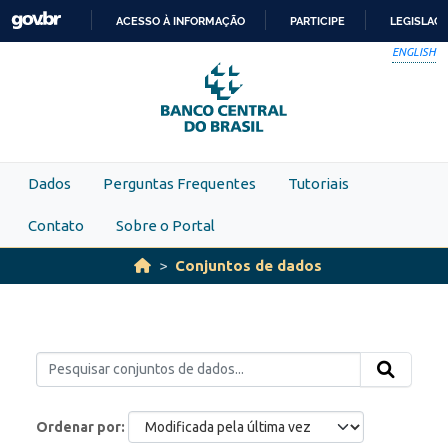
Skip to main content
ACESSO À INFORMAÇÃO
PARTICIPE
LEGISLAÇ
IR
ENGLISH
PARA
O
CONTEÚDO
Dados
Perguntas Frequentes
Tutoriais
Contato
Sobre o Portal
Conjuntos de dados
Ordenar por