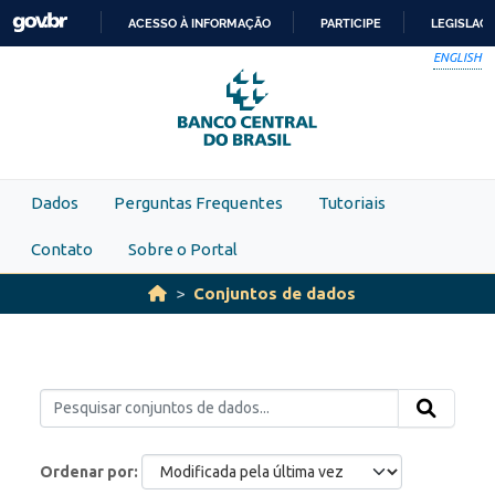
Skip to main content
ACESSO À INFORMAÇÃO
PARTICIPE
LEGISLAÇ
IR
ENGLISH
PARA
O
CONTEÚDO
Dados
Perguntas Frequentes
Tutoriais
Contato
Sobre o Portal
Conjuntos de dados
Ordenar por