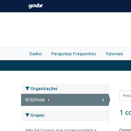
Skip to main content
Dados
Perguntas Frequentes
Tutoriais
Organizações
BCB/Dstat
x
1
1 c
Grupos
Organ
Não há Grupos que correspondam a