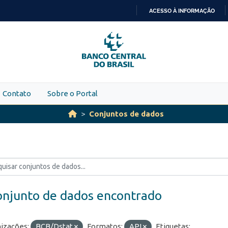
ACESSO À INFORMAÇÃO
IR
PARA
O
CONTEÚDO
Contato
Sobre o Portal
Conjuntos de dados
onjunto de dados encontrado
izações:
BCB/Dstat
Formatos:
API
Etiquetas: