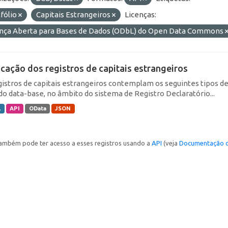
fólio
Capitais Estrangeiros
Licenças:
ença Aberta para Bases de Dados (ODbL) do Open Data Commons
icação dos registros de capitais estrangeiros
gistros de capitais estrangeiros contemplam os seguintes tipos d
do data-base, no âmbito do sistema de Registro Declaratório...
L
API
OData
JSON
ambém pode ter acesso a esses registros usando a
API
(veja
Documentação d