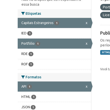
essa busca
Port
Etiquetas
Lic
Capitais Estrangeiros
x
1
Publ
IED
1
Os re
Portfólio
x
1
perío
HTM
RDE
1
ROF
1
Você t
Formatos
API
x
1
HTML
1
JSON
1