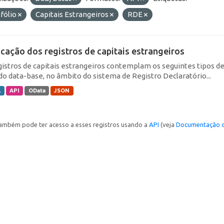
fólio
Capitais Estrangeiros
RDE
icação dos registros de capitais estrangeiros
gistros de capitais estrangeiros contemplam os seguintes tipos d
do data-base, no âmbito do sistema de Registro Declaratório...
L
API
OData
JSON
ambém pode ter acesso a esses registros usando a
API
(veja
Documentação d