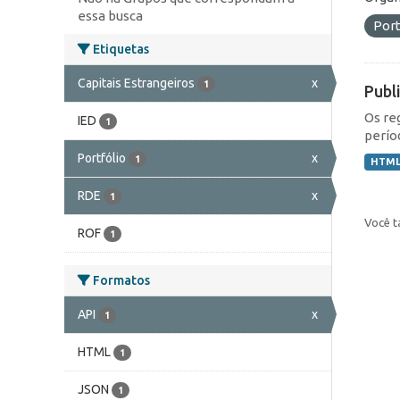
essa busca
Port
Etiquetas
Capitais Estrangeiros
x
1
Publ
Os re
IED
1
perío
Portfólio
x
1
HTM
RDE
x
1
Você t
ROF
1
Formatos
API
x
1
HTML
1
JSON
1