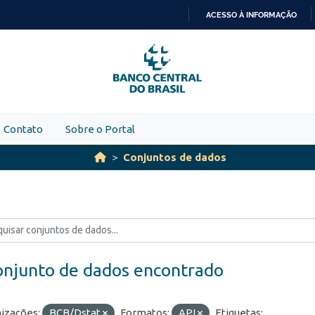
ACESSO À INFORMAÇÃO
IR
PARA
O
CONTEÚDO
Contato
Sobre o Portal
Conjuntos de dados
onjunto de dados encontrado
izações:
BCB/Dstat
Formatos:
API
Etiquetas: