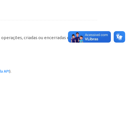
e operações, criadas ou encerradas em cada
a API
).