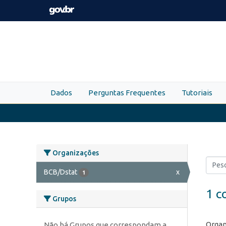
Skip to main content
Dados
Perguntas Frequentes
Tutoriais
Organizações
BCB/Dstat
x
1
1 c
Grupos
Organ
Não há Grupos que correspondam a