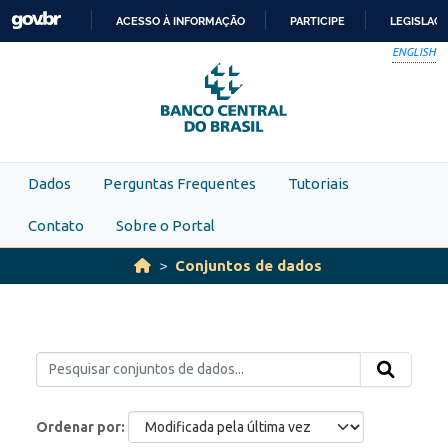
Skip to main content
ACESSO À INFORMAÇÃO
PARTICIPE
LEGISLAÇ
IR
ENGLISH
PARA
O
CONTEÚDO
Dados
Perguntas Frequentes
Tutoriais
Contato
Sobre o Portal
Conjuntos de dados
Ordenar por