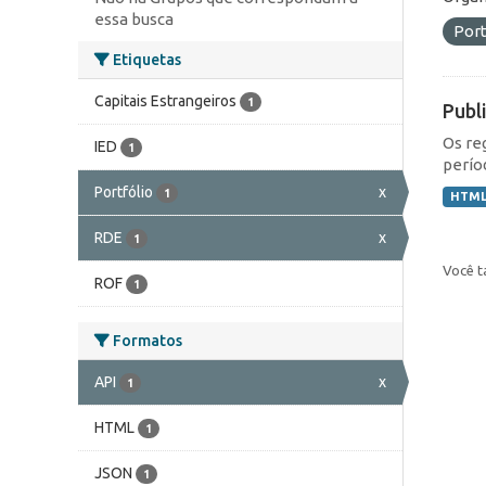
essa busca
Port
Etiquetas
Capitais Estrangeiros
1
Publ
Os re
IED
1
perío
Portfólio
x
1
HTM
RDE
x
1
Você t
ROF
1
Formatos
API
x
1
HTML
1
JSON
1