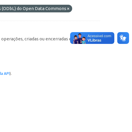
os (ODbL) do Open Data Commons
e operações, criadas ou encerradas em cada
a API
).