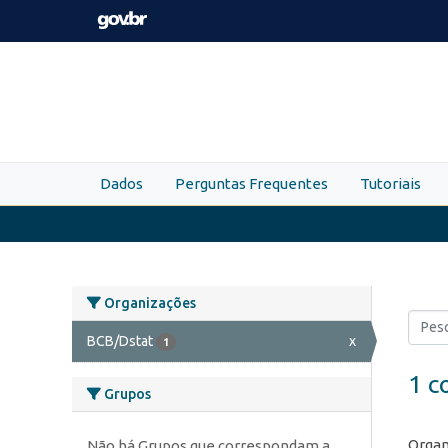
Skip to main content
Dados
Perguntas Frequentes
Tutoriais
Organizações
BCB/Dstat
x
1
1 c
Grupos
Organ
Não há Grupos que correspondam a