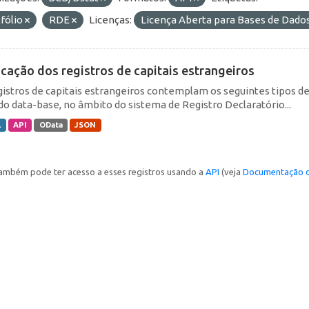
fólio
RDE
Licenças:
Licença Aberta para Bases de Dad
icação dos registros de capitais estrangeiros
gistros de capitais estrangeiros contemplam os seguintes tipos d
do data-base, no âmbito do sistema de Registro Declaratório...
L
API
OData
JSON
ambém pode ter acesso a esses registros usando a
API
(veja
Documentação d