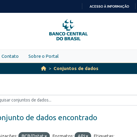
ACESSO À INFORMAÇÃO
IR
PARA
O
CONTEÚDO
Contato
Sobre o Portal
Conjuntos de dados
onjunto de dados encontrado
izações:
BCB/Dstat
Formatos:
API
Etiquetas: