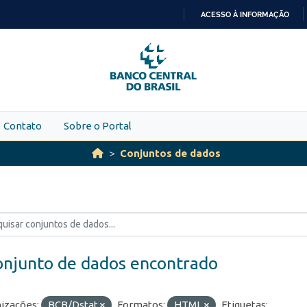
ACESSO À INFORMAÇÃO
IR
PARA
O
CONTEÚDO
Contato
Sobre o Portal
Conjuntos de dados
onjunto de dados encontrado
izações:
BCB/Dstat
Formatos:
HTML
Etiquetas: