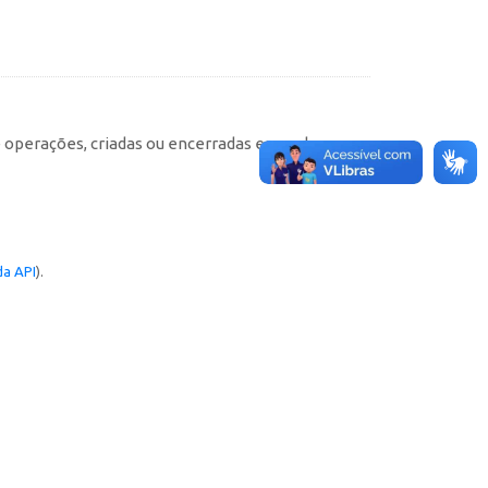
e operações, criadas ou encerradas em cada
a API
).