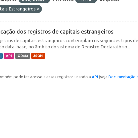
tais Estrangeiros
icação dos registros de capitais estrangeiros
gistros de capitais estrangeiros contemplam os seguintes tipos d
do data-base, no âmbito do sistema de Registro Declaratório...
L
API
OData
JSON
ambém pode ter acesso a esses registros usando a
API
(veja
Documentação d