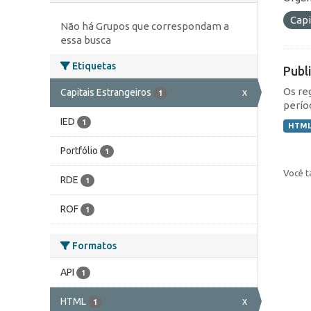
Capi
Não há Grupos que correspondam a
essa busca
Etiquetas
Publ
Os re
Capitais Estrangeiros
x
1
perío
IED
1
HTM
Portfólio
1
Você t
RDE
1
ROF
1
Formatos
API
1
HTML
x
1