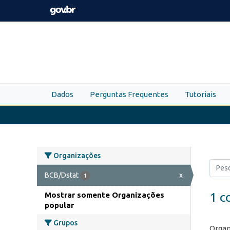
Skip to main content
Dados
Perguntas Frequentes
Tutoriais
Organizações
BCB/Dstat
x
1
1 c
Mostrar somente Organizações
popular
Grupos
Organ