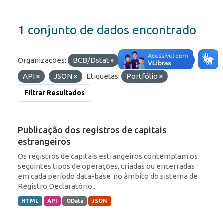
1 conjunto de dados encontrado
Organizações:
BCB/Dstat
Formatos:
HTML
API
JSON
Etiquetas:
Portfólio
Filtrar Resultados
Publicação dos registros de capitais
estrangeiros
Os registros de capitais estrangeiros contemplam os
seguintes tipos de operações, criadas ou encerradas
em cada período data-base, no âmbito do sistema de
Registro Declaratório...
HTML
API
OData
JSON