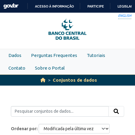
Skip to main content
ACESSO À INFORMAÇÃO
PARTICIPE
LEGISLAÇ
IR
ENGLISH
PARA
O
CONTEÚDO
Dados
Perguntas Frequentes
Tutoriais
Contato
Sobre o Portal
Conjuntos de dados
Ordenar por