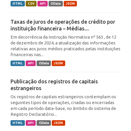
HTML
CSV
API
OData
JSON
Taxas de juros de operações de crédito por
instituição financeira – Médias...
Em decorrência da Instrução Normativa nº 563 , de 12
de dezembro de 2024, a atualização das informações
relativas aos juros médios praticados pelas instituições
financeiras nas...
HTML
API
OData
JSON
Publicação dos registros de capitais
estrangeiros
Os registros de capitais estrangeiros contemplam os
seguintes tipos de operações, criadas ou encerradas
em cada período data-base, no âmbito do sistema de
Registro Declaratório...
HTML
API
OData
JSON