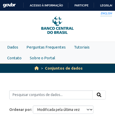
Skip to main content
ACESSO À INFORMAÇÃO
PARTICIPE
LEGISLAÇ
IR
ENGLISH
PARA
O
CONTEÚDO
Dados
Perguntas Frequentes
Tutoriais
Contato
Sobre o Portal
Conjuntos de dados
Ordenar por