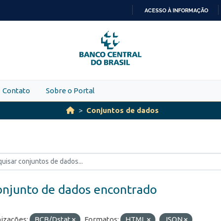
ACESSO À INFORMAÇÃO
IR
PARA
O
CONTEÚDO
Contato
Sobre o Portal
Conjuntos de dados
onjunto de dados encontrado
izações:
BCB/Dstat
Formatos:
HTML
JSON