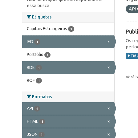
essa busca
API
Etiquetas
Capitais Estrangeiros
1
Publ
Os re
IED
x
1
perío
Portfólio
1
HTM
RDE
x
1
Você t
ROF
1
Formatos
API
x
1
HTML
x
1
JSON
x
1