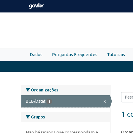
Skip to main content
Dados
Perguntas Frequentes
Tutoriais
Organizações
BCB/Dstat
x
1
1 c
Grupos
Organ
Não há Grupos que correspondam a