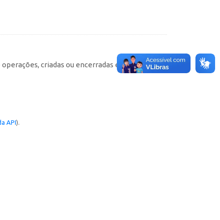
e operações, criadas ou encerradas em cada
a API
).