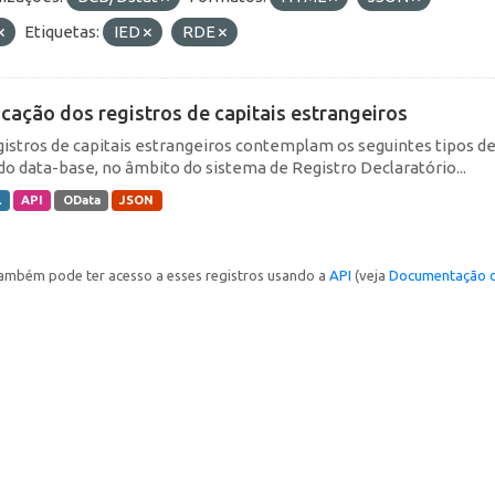
Etiquetas:
IED
RDE
icação dos registros de capitais estrangeiros
gistros de capitais estrangeiros contemplam os seguintes tipos d
do data-base, no âmbito do sistema de Registro Declaratório...
L
API
OData
JSON
ambém pode ter acesso a esses registros usando a
API
(veja
Documentação d