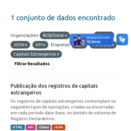
1 conjunto de dados encontrado
Organizações:
BCB/Dstat
Formatos:
HTML
JSON
API
Etiquetas:
IED
Portfólio
Capitais Estrangeiros
Filtrar Resultados
Publicação dos registros de capitais
estrangeiros
Os registros de capitais estrangeiros contemplam os
seguintes tipos de operações, criadas ou encerradas
em cada período data-base, no âmbito do sistema de
Registro Declaratório...
HTML
API
OData
JSON