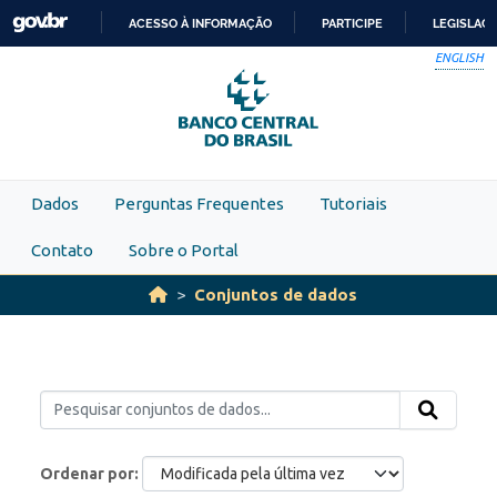
Skip to main content
ACESSO À INFORMAÇÃO
PARTICIPE
LEGISLAÇ
IR
ENGLISH
PARA
O
CONTEÚDO
Dados
Perguntas Frequentes
Tutoriais
Contato
Sobre o Portal
Conjuntos de dados
Ordenar por