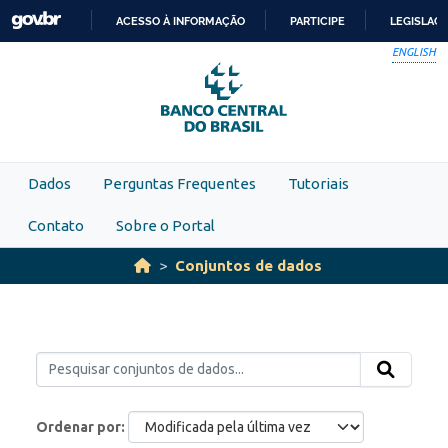
Skip to main content
ACESSO À INFORMAÇÃO
PARTICIPE
LEGISLAÇ
IR
ENGLISH
PARA
O
CONTEÚDO
Dados
Perguntas Frequentes
Tutoriais
Contato
Sobre o Portal
Conjuntos de dados
Ordenar por