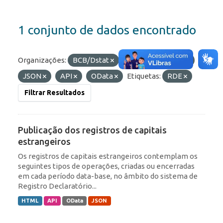
1 conjunto de dados encontrado
Organizações:
BCB/Dstat
Formatos:
HTML
JSON
API
OData
Etiquetas:
RDE
Filtrar Resultados
Publicação dos registros de capitais
estrangeiros
Os registros de capitais estrangeiros contemplam os
seguintes tipos de operações, criadas ou encerradas
em cada período data-base, no âmbito do sistema de
Registro Declaratório...
HTML
API
OData
JSON