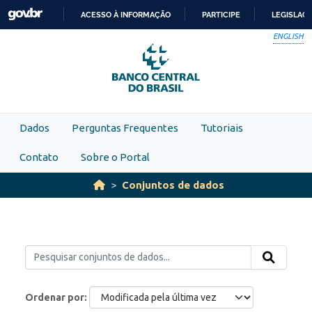
Skip to main content
ACESSO À INFORMAÇÃO
PARTICIPE
LEGISLAÇ
IR
ENGLISH
PARA
O
CONTEÚDO
Dados
Perguntas Frequentes
Tutoriais
Contato
Sobre o Portal
Conjuntos de dados
Ordenar por