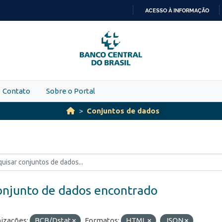
ACESSO À INFORMAÇÃO
IR
PARA
O
CONTEÚDO
Contato
Sobre o Portal
Conjuntos de dados
onjunto de dados encontrado
izações:
BCB/Dstat
Formatos:
HTML
JSON