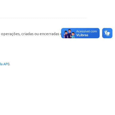
e operações, criadas ou encerradas em cada
a API
).