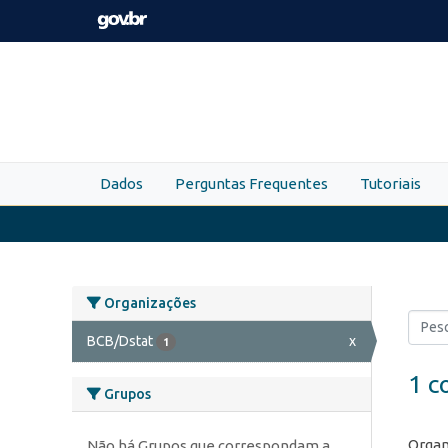
Skip to main content
Dados
Perguntas Frequentes
Tutoriais
Organizações
BCB/Dstat
x
1
1 c
Grupos
Organ
Não há Grupos que correspondam a