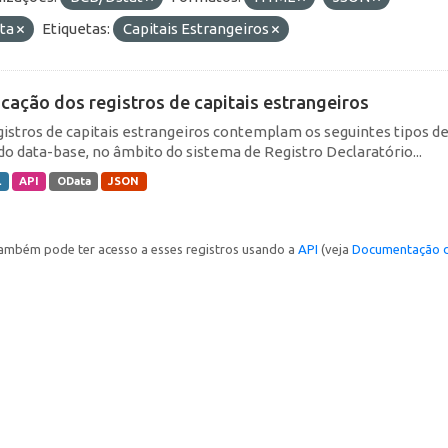
ta
Etiquetas:
Capitais Estrangeiros
icação dos registros de capitais estrangeiros
gistros de capitais estrangeiros contemplam os seguintes tipos d
do data-base, no âmbito do sistema de Registro Declaratório...
L
API
OData
JSON
ambém pode ter acesso a esses registros usando a
API
(veja
Documentação d