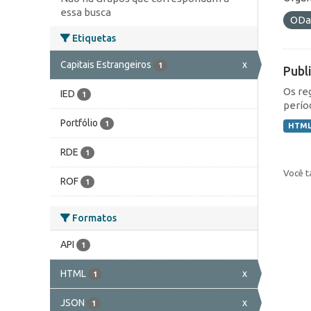
essa busca
ODa
Etiquetas
Capitais Estrangeiros
x
1
Publ
Os re
IED
1
perío
Portfólio
1
HTM
RDE
1
Você t
ROF
1
Formatos
API
1
HTML
x
1
JSON
x
1