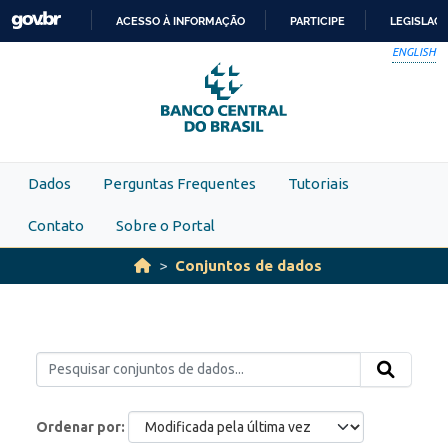
Skip to main content
ACESSO À INFORMAÇÃO
PARTICIPE
LEGISLAÇ
IR
ENGLISH
PARA
O
CONTEÚDO
Dados
Perguntas Frequentes
Tutoriais
Contato
Sobre o Portal
Conjuntos de dados
Ordenar por