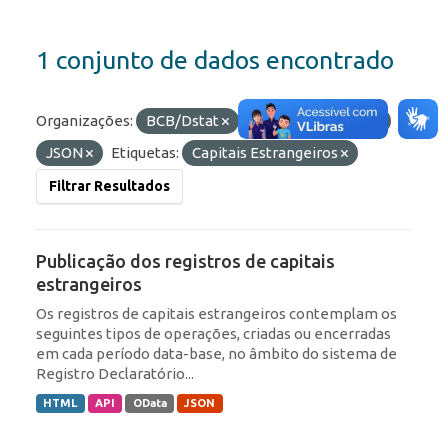
1 conjunto de dados encontrado
Organizações:
BCB/Dstat
Formatos:
HTML
JSON
Etiquetas:
Capitais Estrangeiros
Filtrar Resultados
Publicação dos registros de capitais
estrangeiros
Os registros de capitais estrangeiros contemplam os
seguintes tipos de operações, criadas ou encerradas
em cada período data-base, no âmbito do sistema de
Registro Declaratório...
HTML
API
OData
JSON