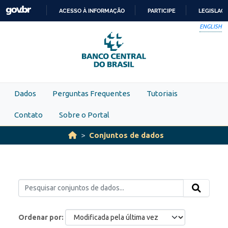
Skip to main content
ACESSO À INFORMAÇÃO
PARTICIPE
LEGISLAÇ
IR
ENGLISH
PARA
O
CONTEÚDO
Dados
Perguntas Frequentes
Tutoriais
Contato
Sobre o Portal
Conjuntos de dados
Ordenar por