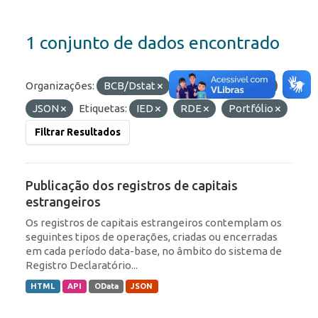
1 conjunto de dados encontrado
Organizações:
BCB/Dstat
Formatos:
HTML
JSON
Etiquetas:
IED
RDE
Portfólio
Filtrar Resultados
Publicação dos registros de capitais
estrangeiros
Os registros de capitais estrangeiros contemplam os
seguintes tipos de operações, criadas ou encerradas
em cada período data-base, no âmbito do sistema de
Registro Declaratório...
HTML
API
OData
JSON