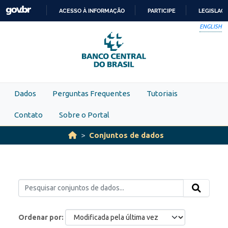
Skip to main content
ACESSO À INFORMAÇÃO
PARTICIPE
LEGISLAÇ
IR
ENGLISH
PARA
O
CONTEÚDO
Dados
Perguntas Frequentes
Tutoriais
Contato
Sobre o Portal
Conjuntos de dados
Ordenar por