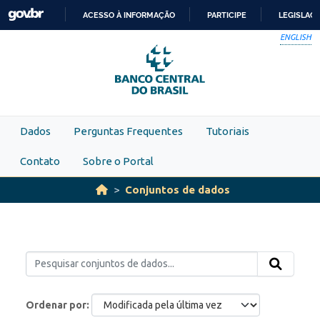
Skip to main content
ACESSO À INFORMAÇÃO
PARTICIPE
LEGISLAÇ
IR
ENGLISH
PARA
O
CONTEÚDO
Dados
Perguntas Frequentes
Tutoriais
Contato
Sobre o Portal
Conjuntos de dados
Ordenar por