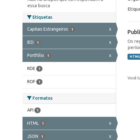
essa busca
Etiqu
Etiquetas
Capitais Estrangeiros
x
1
Publ
Os re
IED
x
1
perío
Portfólio
x
1
HTM
RDE
1
Você t
ROF
1
Formatos
API
1
HTML
x
1
JSON
x
1