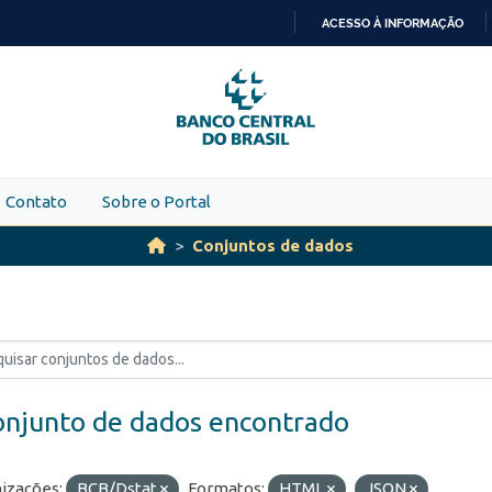
ACESSO À INFORMAÇÃO
IR
PARA
O
CONTEÚDO
Contato
Sobre o Portal
Conjuntos de dados
onjunto de dados encontrado
izações:
BCB/Dstat
Formatos:
HTML
JSON