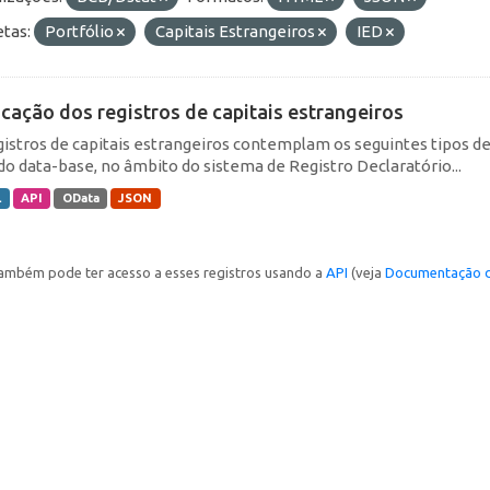
etas:
Portfólio
Capitais Estrangeiros
IED
icação dos registros de capitais estrangeiros
gistros de capitais estrangeiros contemplam os seguintes tipos d
do data-base, no âmbito do sistema de Registro Declaratório...
L
API
OData
JSON
ambém pode ter acesso a esses registros usando a
API
(veja
Documentação d