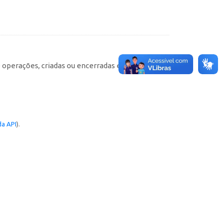
e operações, criadas ou encerradas em cada
a API
).