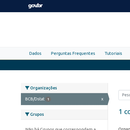
Skip to main content
Dados
Perguntas Frequentes
Tutoriais
Organizações
BCB/Dstat
x
1
1 c
Grupos
Organ
Não há Grupos que correspondam a