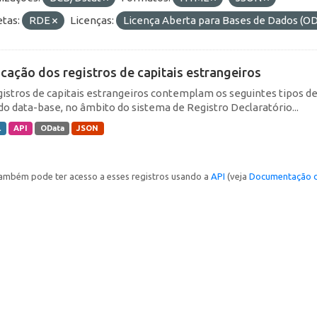
etas:
RDE
Licenças:
Licença Aberta para Bases de Dados 
icação dos registros de capitais estrangeiros
gistros de capitais estrangeiros contemplam os seguintes tipos d
do data-base, no âmbito do sistema de Registro Declaratório...
L
API
OData
JSON
ambém pode ter acesso a esses registros usando a
API
(veja
Documentação d