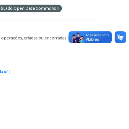
(ODbL) do Open Data Commons
e operações, criadas ou encerradas em cada
a API
).