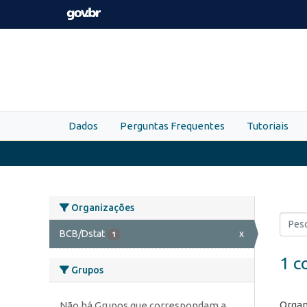
Skip to main content
Dados
Perguntas Frequentes
Tutoriais
Organizações
BCB/Dstat
x
1
1 c
Grupos
Organ
Não há Grupos que correspondam a