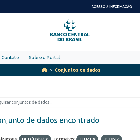
ACESSO À INFORMAÇÃO
IR
PARA
O
CONTEÚDO
Contato
Sobre o Portal
Conjuntos de dados
onjunto de dados encontrado
izações:
BCB/Dstat
Formatos:
HTML
JSON