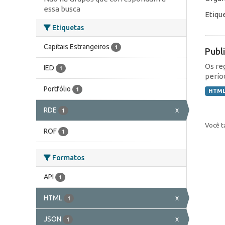
essa busca
Etiqu
Etiquetas
Capitais Estrangeiros
1
Publ
Os re
IED
1
perío
Portfólio
1
HTM
RDE
x
1
Você t
ROF
1
Formatos
API
1
HTML
x
1
JSON
x
1