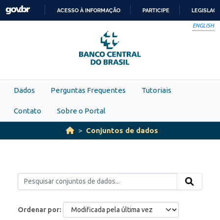
Skip to main content
ACESSO À INFORMAÇÃO
PARTICIPE
LEGISLAÇ
IR
ENGLISH
PARA
O
CONTEÚDO
Dados
Perguntas Frequentes
Tutoriais
Contato
Sobre o Portal
Conjuntos de dados
Ordenar por