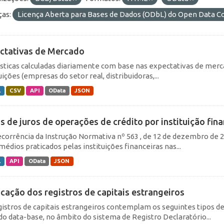
ças:
Licença Aberta para Bases de Dados (ODbL) do Open Data
ctativas de Mercado
ísticas calculadas diariamente com base nas expectativas de merc
uições (empresas do setor real, distribuidoras,...
L
CSV
API
OData
JSON
s de juros de operações de crédito por instituição fina
corrência da Instrução Normativa nº 563 , de 12 de dezembro de 20
médios praticados pelas instituições financeiras nas...
L
API
OData
JSON
icação dos registros de capitais estrangeiros
gistros de capitais estrangeiros contemplam os seguintes tipos d
do data-base, no âmbito do sistema de Registro Declaratório...