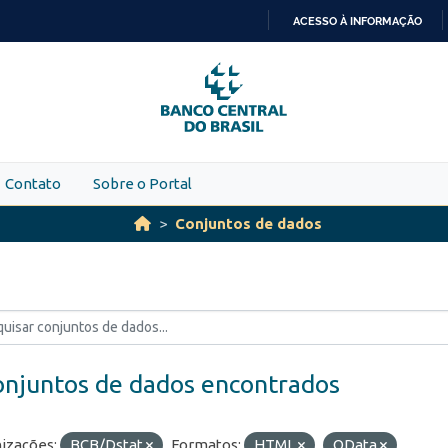
ACESSO À INFORMAÇÃO
IR
PARA
O
CONTEÚDO
Contato
Sobre o Portal
Conjuntos de dados
onjuntos de dados encontrados
izações:
BCB/Dstat
Formatos:
HTML
OData