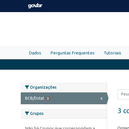
Skip to main content
Dados
Perguntas Frequentes
Tutoriais
Organizações
BCB/Dstat
x
3
3 c
Grupos
Organ
Não há Grupos que correspondam a