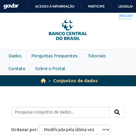
Skip to main content
ACESSO À INFORMAÇÃO
PARTICIPE
LEGISLAÇ
IR
ENGLISH
PARA
O
CONTEÚDO
Dados
Perguntas Frequentes
Tutoriais
Contato
Sobre o Portal
Conjuntos de dados
Ordenar por