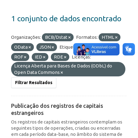
1 conjunto de dados encontrado
Organizações:
BCB/Dstat
Formatos:
HTML
OData
JSON
Etiquetas:
Portfólio
ROF
IED
RDE
Licenças:
Licença Aberta para Bases de Dados (ODbL) do
Open Data Commons
Filtrar Resultados
Publicação dos registros de capitais
estrangeiros
Os registros de capitais estrangeiros contemplam os
seguintes tipos de operações, criadas ou encerradas
em cada período data-base, no âmbito do sistema de