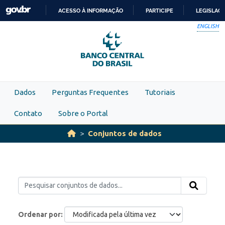
Skip to main content
ACESSO À INFORMAÇÃO
PARTICIPE
LEGISLAÇ
IR
ENGLISH
PARA
O
CONTEÚDO
Dados
Perguntas Frequentes
Tutoriais
Contato
Sobre o Portal
Conjuntos de dados
Ordenar por