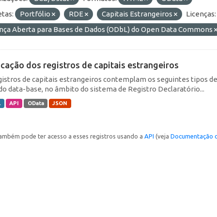
etas:
Portfólio
RDE
Capitais Estrangeiros
Licenças:
ença Aberta para Bases de Dados (ODbL) do Open Data Commons
icação dos registros de capitais estrangeiros
gistros de capitais estrangeiros contemplam os seguintes tipos d
do data-base, no âmbito do sistema de Registro Declaratório...
L
API
OData
JSON
ambém pode ter acesso a esses registros usando a
API
(veja
Documentação d