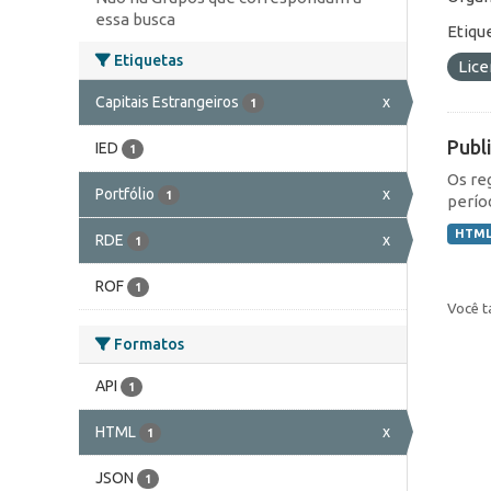
essa busca
Etiqu
Etiquetas
Lic
Capitais Estrangeiros
x
1
Publ
IED
1
Os re
Portfólio
x
1
perío
HTM
RDE
x
1
ROF
1
Você t
Formatos
API
1
HTML
x
1
JSON
1