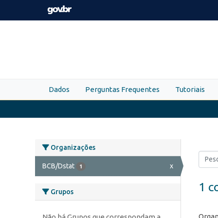
Skip to main content
Dados
Perguntas Frequentes
Tutoriais
Organizações
BCB/Dstat
x
1
1 c
Grupos
Organ
Não há Grupos que correspondam a