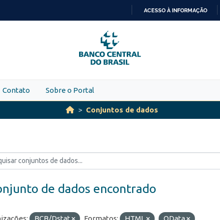
ACESSO À INFORMAÇÃO
IR
PARA
O
CONTEÚDO
Contato
Sobre o Portal
Conjuntos de dados
onjunto de dados encontrado
izações:
BCB/Dstat
Formatos:
HTML
OData