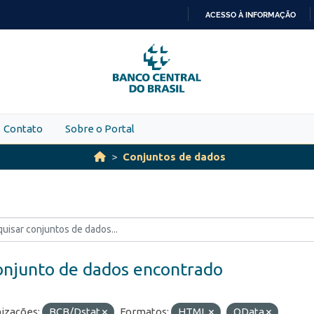
ACESSO À INFORMAÇÃO
IR
PARA
O
CONTEÚDO
Contato
Sobre o Portal
Conjuntos de dados
onjunto de dados encontrado
izações:
BCB/Dstat
Formatos:
HTML
OData