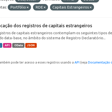
etas:
Portfólio
RDE
Capitais Estrangeiros
icação dos registros de capitais estrangeiros
gistros de capitais estrangeiros contemplam os seguintes tipos d
do data-base, no âmbito do sistema de Registro Declaratório...
L
API
OData
JSON
ambém pode ter acesso a esses registros usando a
API
(veja
Documentação d