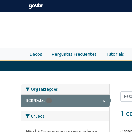
Skip to main content
Dados
Perguntas Frequentes
Tutoriais
Organizações
BCB/Dstat
x
1
1 c
Grupos
Organ
Não há Grupos que correspondam a