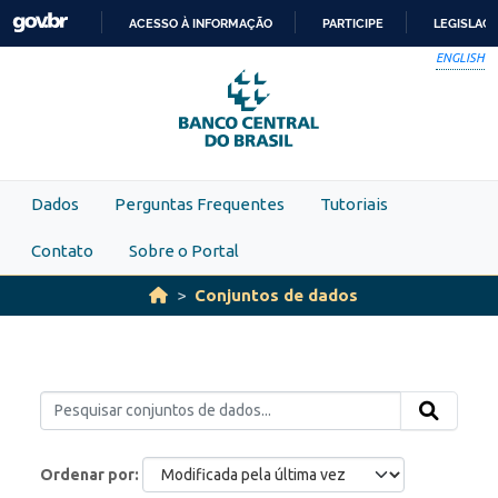
Skip to main content
ACESSO À INFORMAÇÃO
PARTICIPE
LEGISLAÇ
IR
ENGLISH
PARA
O
CONTEÚDO
Dados
Perguntas Frequentes
Tutoriais
Contato
Sobre o Portal
Conjuntos de dados
Ordenar por