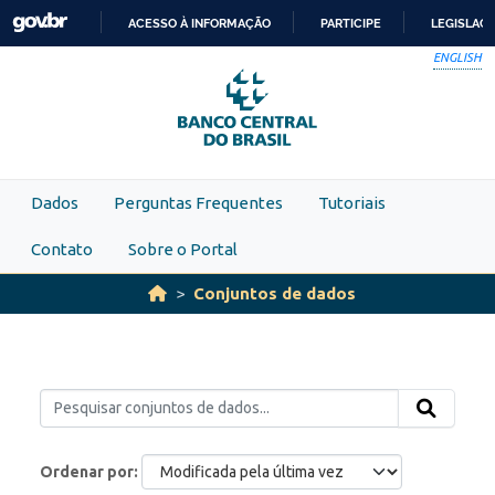
Skip to main content
ACESSO À INFORMAÇÃO
PARTICIPE
LEGISLAÇ
IR
ENGLISH
PARA
O
CONTEÚDO
Dados
Perguntas Frequentes
Tutoriais
Contato
Sobre o Portal
Conjuntos de dados
Ordenar por