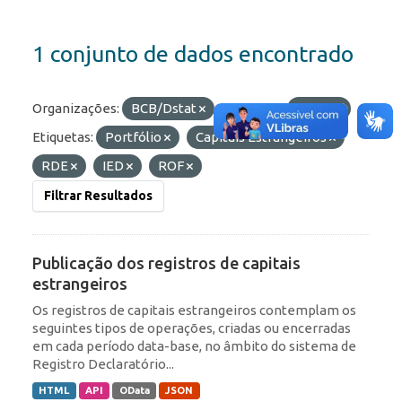
1 conjunto de dados encontrado
Organizações:
BCB/Dstat
Formatos:
HTML
Etiquetas:
Portfólio
Capitais Estrangeiros
RDE
IED
ROF
Filtrar Resultados
Publicação dos registros de capitais
estrangeiros
Os registros de capitais estrangeiros contemplam os
seguintes tipos de operações, criadas ou encerradas
em cada período data-base, no âmbito do sistema de
Registro Declaratório...
HTML
API
OData
JSON