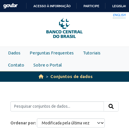
Skip to main content
ACESSO À INFORMAÇÃO
PARTICIPE
LEGISLAÇ
IR
ENGLISH
PARA
O
CONTEÚDO
Dados
Perguntas Frequentes
Tutoriais
Contato
Sobre o Portal
Conjuntos de dados
Ordenar por