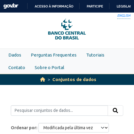
Skip to main content
ACESSO À INFORMAÇÃO
PARTICIPE
LEGISLAÇ
IR
ENGLISH
PARA
O
CONTEÚDO
Dados
Perguntas Frequentes
Tutoriais
Contato
Sobre o Portal
Conjuntos de dados
Ordenar por