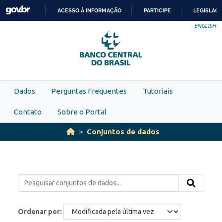
Skip to main content
ACESSO À INFORMAÇÃO
PARTICIPE
LEGISLAÇ
IR
ENGLISH
PARA
O
CONTEÚDO
Dados
Perguntas Frequentes
Tutoriais
Contato
Sobre o Portal
Conjuntos de dados
Ordenar por