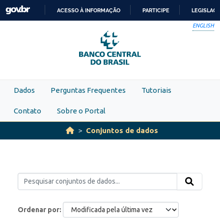
Skip to main content
ACESSO À INFORMAÇÃO
PARTICIPE
LEGISLAÇ
IR
ENGLISH
PARA
O
CONTEÚDO
Dados
Perguntas Frequentes
Tutoriais
Contato
Sobre o Portal
Conjuntos de dados
Ordenar por