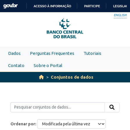
Skip to main content
ACESSO À INFORMAÇÃO
PARTICIPE
LEGISLAÇ
IR
ENGLISH
PARA
O
CONTEÚDO
Dados
Perguntas Frequentes
Tutoriais
Contato
Sobre o Portal
Conjuntos de dados
Ordenar por