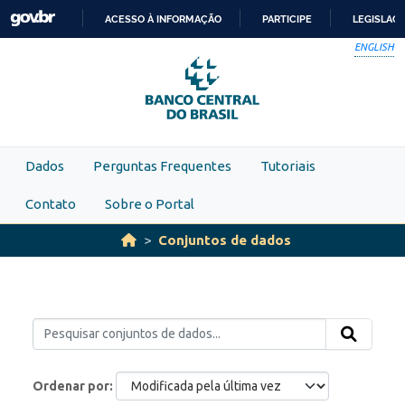
Skip to main content
ACESSO À INFORMAÇÃO
PARTICIPE
LEGISLAÇ
IR
ENGLISH
PARA
O
CONTEÚDO
Dados
Perguntas Frequentes
Tutoriais
Contato
Sobre o Portal
Conjuntos de dados
Ordenar por