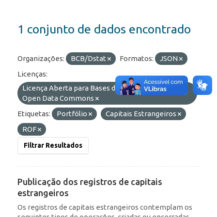
1 conjunto de dados encontrado
Organizações:
BCB/Dstat
Formatos:
JSON
Licenças:
Licença Aberta para Bases de Dados (ODbL) do
Open Data Commons
Etiquetas:
Portfólio
Capitais Estrangeiros
ROF
Filtrar Resultados
Publicação dos registros de capitais
estrangeiros
Os registros de capitais estrangeiros contemplam os
seguintes tipos de operações, criadas ou encerradas